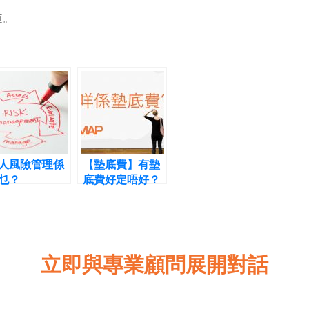
道。
人風險管理係
【墊底費】有墊
乜？
底費好定唔好？
立即與專業顧問展開對話