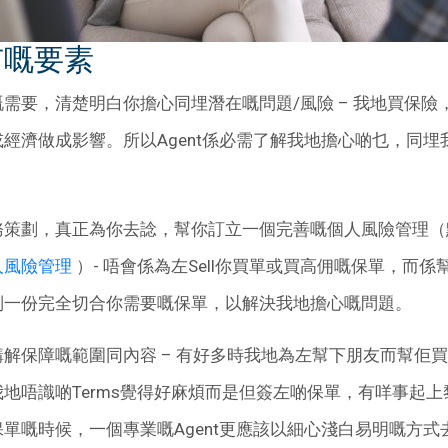
有嘅要素
需要，清楚明白你擔心同埋潛在嘅問題/風險 – 我地買保險
經濟做成影響。所以Agent係必需了解我地擔心啲乜，同
務策劃，真正為你去諗，幫你訂立一個完善嘅個人風險管理（
人風險管理
）- 唔會係為左Sell你買單或買高佣嘅保單，而
制一份完全切合你需要嘅保單，以解決我地擔心嘅問題。
解保障嘅範圍同內容 – 有好多時我地為左幫下朋友而幫佢
地唔識啲Terms覺得好麻煩而是但簽左啲保單，有咩事起
單嘅時候，一個專業嘅Agent更應該以細心淺白易明嘅方