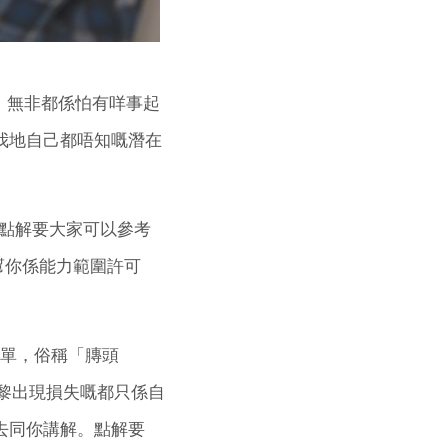
，無非都係怕有咩事起
埋我地自己都唔知嘅潛在
點解要大家可以參考
係幫你係能力範圍許可
買單，俗稱「膞頭
上黎出現損失嘅都只係自
式去同你講解。點解要