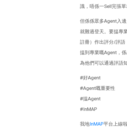
識，唔係一Sell完
但係係眾多Agent入
就難過登天。要揾專業A
註冊）作出評分/評語
揾到專業嘅Agent
為他們可以通過評語
#好Agent
#Agent嘅重要性
#揾Agent
#InMAP
我地
InMAP
平台上線啦。