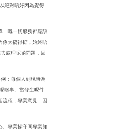
以絕對唔好因為覺得
保單上嘅一切服務都應該
都唔係太搞得掂，始終唔
幫你去處理呢啲問題，因
。舉例：每個人到現時為
呢啲事。當發生呢件
整個流程，專業意見，因
任心、專業操守同專業知