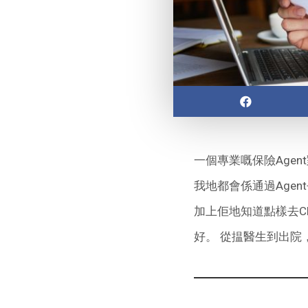
一個專業嘅保險Age
我地都會係通過Age
加上佢地知道點樣去Clai
好。 從揾醫生到出院，