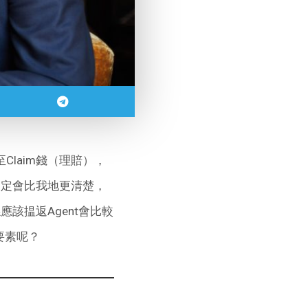
Claim錢（理賠），
續一定會比我地更清楚，
該揾返Agent會比較
要素呢？