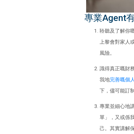
專業Agent
聆聽及了解你嘅
上黎會對家人或
風險。
識得真正嘅財
我地
完善嘅個
下，儘可能訂
專業並細心地講
單」，又或係我
己。其實講解保