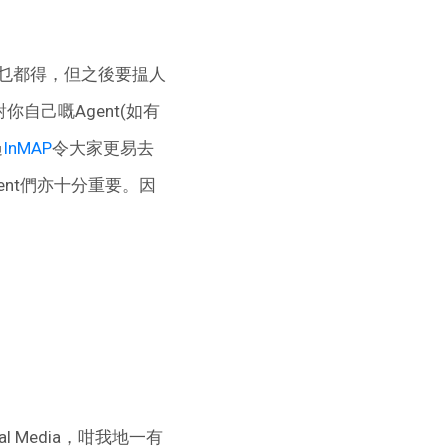
講到乜都得，但之後要揾人
者對你自己嘅Agent(如有
過
InMAP
令大家更易去
ent們亦十分重要。因
al Media，咁我地一有