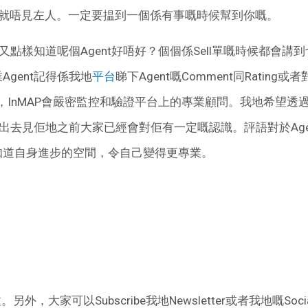
張單就唔見左人。一定要揾到一個係有事嘅時候幫到你嘅。
邊又點樣知道呢個Agent好唔好？個個係Sell單嘅時候都會
gent記得係我地
平台
睇下Agent嘅Comment同Rating或
，InMAP會嚴密監控和驗證平台上的專業顧問。我地希望透
，係出去見佢地之前大家已經會對佢有一定嘅認識。評語對於Ag
知道自身進步的空間，令自己變得更專業。
另外，大家可以Subscribe我地Newsletter或者我地嘅Soci