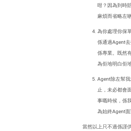
咁？因為到時
麻煩而省略左
為你處理你保單
係通過Agen
係專業。既然有
為佢地明白佢
Agent除左
止，未必都會
事嘅時候，係我
為始終Agen
當然以上只不過係謹供