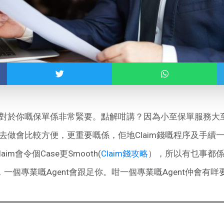
nt對於你嘅保單係非常緊要。點解咁講？因為小至保單服務大至
nt去做會比較方便，更重要嘅係，佢地Claim錢嘅程序及手
m會令個Case更Smooth(
Claim錢攻略
），所以有乜事都係應
一個專業嘅Agent會跟足你。咁一個專業嘅Agent仲會有咩