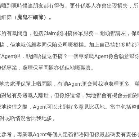
賠唔到嘅時候連朋友都冇得做。更什係客人亦會出現損失，所
啲細節（
魔鬼
在
細節）。
所有嘅問題，包括Claim錢同搞保單服務 – 開頭都講左，
t去搞，佢地就係顧客同保險公司嘅橋樑。加上自己搞好多時
Agent跟，點解唔揾返佢搞？一個專業嘅Agent係會願意
地係專業，處理保單問題亦係佢地嘅職責。
幫我地去處理保單上嘅問題，有啲Agent更會幫我地處理更多
面對過有身邊嘅人離世，但係好遺憾，我地都會有機會去面對
地徬徨之際，Agent可以比到好多意見比我地。當中包括
t面對呢啲情況會比我地多。
參考，專業嘅Agent每個人定義都唔同但係最起碼要有責