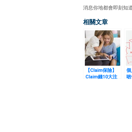
消息你地都會即刻知
相關文章
【Claim保險】
個
Claim錢10大注
啲
意位