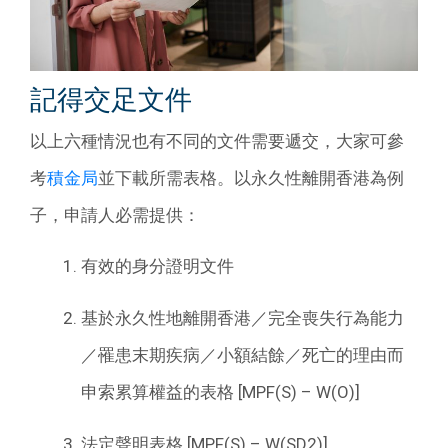
記得交足文件
以上六種情況也有不同的文件需要遞交，大家可參
考
積金局
並下載所需表格。以永久性離開香港為例
子，申請人必需提供：
有效的身分證明文件
基於永久性地離開香港／完全喪失行為能力
／罹患末期疾病／小額結餘／死亡的理由而
申索累算權益的表格 [MPF(S) – W(O)]
法定聲明表格 [MPF(S) – W(SD2)]