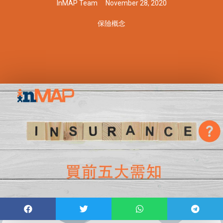
InMAP Team
November 28, 2020
保險概念