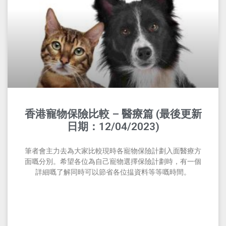
香港寵物保險比較 – 醫療篇 (最後更新
日期：12/04/2023)
筆者會主力去為大家比較現時各寵物保險計劃入面醫療方
面嘅分別。希望各位為自己寵物選擇保險計劃時，有一個
詳細嘅了解同時可以節省各位揾資料等等嘅時間。